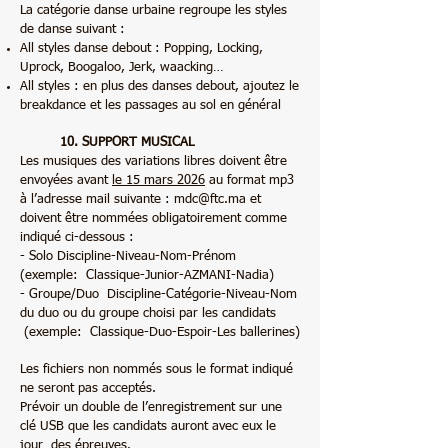
La catégorie danse urbaine regroupe les styles
de danse suivant :
All styles danse debout : Popping, Locking,
Uprock, Boogaloo, Jerk, waacking…
All styles : en plus des danses debout, ajoutez le
breakdance et les passages au sol en général
10. SUPPORT MUSICAL
Les musiques des variations libres doivent être
envoyées avant
le 15 mars 2026
au format mp3
à l’adresse mail suivante :
mdc@ftc.ma
et
doivent être nommées obligatoirement comme
indiqué ci-dessous :
- Solo Discipline-Niveau-Nom-Prénom
(exemple: Classique-Junior-AZMANI-Nadia)
- Groupe/Duo Discipline-Catégorie-Niveau-Nom
du duo ou du groupe choisi par les candidats
(exemple: Classique-Duo-Espoir-Les ballerines)
Les fichiers non nommés sous le format indiqué
ne seront pas acceptés.
Prévoir un double de l’enregistrement sur une
clé USB que les candidats auront avec eux le
jour des épreuves.